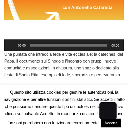
A
00:00
00:00
u
Una puntata che intreccia fede e vita ecclesiale: la catechesi del
d
Papa, il documento sul Sinodo e l’incontro con gruppi, nuove
i
comunità e associazioni. In chiusura, uno spazio dedicato alla
o
festa di Santa Rita, esempio di fede, speranza e perseveranza.
P
l
a
Questo sito utilizza cookies per gestire le autenticazioni, la
y
navigazione e per altre funzioni con fini statistici. Se accetti il fatto
e
che possiamo caricare questo tipo di cookies nel tuo dispositivo
r
clicca sul pulsante Accetto. In mancanza di accettazione alcune
Associazione Radio Gemini Centrale - Piazza Matrice n°12 -
funzioni potrebbero non funzionare correttamente
Accetta
San Giovanni Gemini 92020 (AG) - C.F. 93011100844