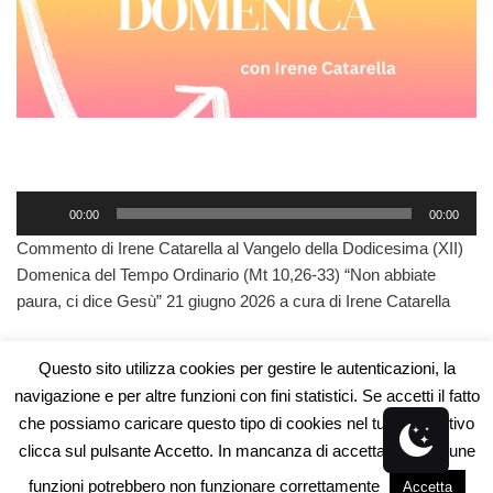
A
00:00
00:00
u
Commento di Irene Catarella al Vangelo della Dodicesima (XII)
d
Domenica del Tempo Ordinario (Mt 10,26-33) “Non abbiate
i
paura, ci dice Gesù” 21 giugno 2026 a cura di Irene Catarella
o
P
l
Questo sito utilizza cookies per gestire le autenticazioni, la
a
navigazione e per altre funzioni con fini statistici. Se accetti il fatto
y
che possiamo caricare questo tipo di cookies nel tuo dispositivo
e
clicca sul pulsante Accetto. In mancanza di accettazione alcune
r
Associazione Radio Gemini Centrale - Piazza Matrice n°12 -
funzioni potrebbero non funzionare correttamente
Accetta